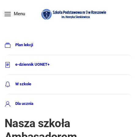
Menu
Plan lekcji
e-dziennik UONET+
W szkole
Dla ucznia
Nasza szkoła
Ambasadorem