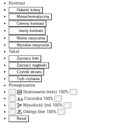
Kontrast
Odwróć kolory
Skip to main content
Monochromatyczny
Ciemny kontrast
Jasny kontrast
Niskie nasycenie
Wysokie nasycenie
Tekst
Zaznacz linki
Zaznacz nagłówki
Czytnik ekranu
Tryb czytania
Powiększenie
Skalowanie treści
100
%
Czcionka
100
%
Aa
Wysokość linii
100
%
Odstęp liter
100
%
Reset