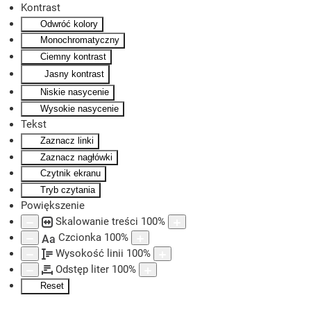
Kontrast
Odwróć kolory
Skip to main content
Monochromatyczny
Ciemny kontrast
Jasny kontrast
Niskie nasycenie
Wysokie nasycenie
Tekst
Zaznacz linki
Zaznacz nagłówki
Czytnik ekranu
Tryb czytania
Powiększenie
Skalowanie treści
100
%
Czcionka
100
%
Aa
Wysokość linii
100
%
Odstęp liter
100
%
Reset