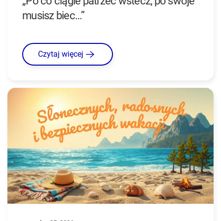
„Po co ciągle patrzeć wstecz, po swoje
musisz biec…”
Czytaj więcej