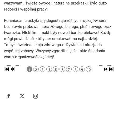
warzywami, świeże owoce i naturalne przekąski. Było dużo
radości i wspólnej pracy!
Po śniadaniu odbyła się degustacja różnych rodzajów sera.
Uczniowie próbowali sera żółtego, białego, pleśniowego oraz
twarożku. Niektóre smaki były nowe i bardzo ciekawe! Każdy
mógł powiedzieć, który ser smakował mu najbardziej.
To była świetna lekcja zdrowego odżywiania i okazja do
wspólnej zabawy. Wszyscy zgodzili się, że takie śniadania
warto organizować częściej!
1
2
3
4
5
6
7
8
9
10