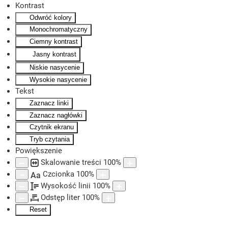
Kontrast
Odwróć kolory
Skip to main content
Monochromatyczny
Ciemny kontrast
Jasny kontrast
Niskie nasycenie
Wysokie nasycenie
Tekst
Zaznacz linki
Zaznacz nagłówki
Czytnik ekranu
Tryb czytania
Powiększenie
Skalowanie treści
100
%
Czcionka
100
%
Aa
Wysokość linii
100
%
Odstęp liter
100
%
Reset