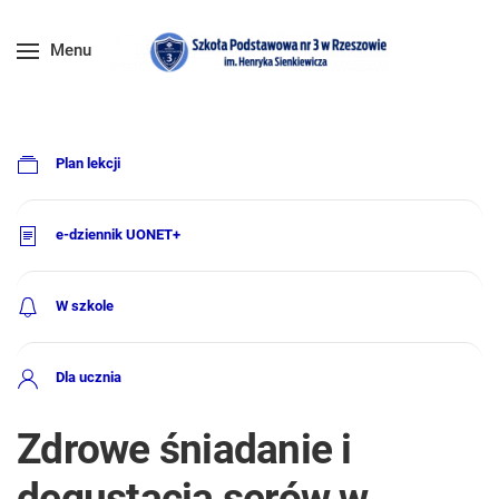
Menu
Plan lekcji
e-dziennik UONET+
W szkole
Dla ucznia
Zdrowe śniadanie i
degustacja serów w