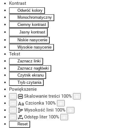
Kontrast
Odwróć kolory
Skip to main content
Monochromatyczny
Ciemny kontrast
Jasny kontrast
Niskie nasycenie
Wysokie nasycenie
Tekst
Zaznacz linki
Zaznacz nagłówki
Czytnik ekranu
Tryb czytania
Powiększenie
Skalowanie treści
100
%
Czcionka
100
%
Aa
Wysokość linii
100
%
Odstęp liter
100
%
Reset