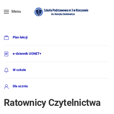
Menu
Plan lekcji
e-dziennik UONET+
W szkole
Dla ucznia
Ratownicy Czytelnictwa