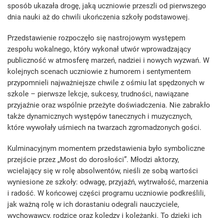
sposób ukazała drogę, jaką uczniowie przeszli od pierwszego
dnia nauki aż do chwili ukończenia szkoły podstawowej.
Przedstawienie rozpoczęło się nastrojowym występem
zespołu wokalnego, który wykonał utwór wprowadzający
publiczność w atmosferę marzeń, nadziei i nowych wyzwań. W
kolejnych scenach uczniowie z humorem i sentymentem
przypomnieli najważniejsze chwile z ośmiu lat spędzonych w
szkole – pierwsze lekcje, sukcesy, trudności, nawiązane
przyjaźnie oraz wspólnie przeżyte doświadczenia. Nie zabrakło
także dynamicznych występów tanecznych i muzycznych,
które wywołały uśmiech na twarzach zgromadzonych gości.
Kulminacyjnym momentem przedstawienia było symboliczne
przejście przez „Most do dorosłości”. Młodzi aktorzy,
wcielający się w rolę absolwentów, nieśli ze sobą wartości
wyniesione ze szkoły: odwagę, przyjaźń, wytrwałość, marzenia
i radość. W końcowej części programu uczniowie podkreślili,
jak ważną rolę w ich dorastaniu odegrali nauczyciele,
wychowawcy, rodzice oraz koledzy i koleżanki. To dzięki ich