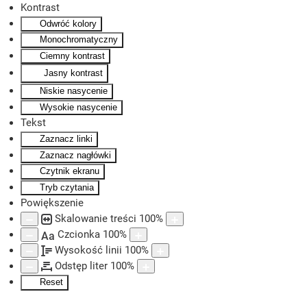
Kontrast
Odwróć kolory
Skip to main content
Monochromatyczny
Ciemny kontrast
Jasny kontrast
Niskie nasycenie
Wysokie nasycenie
Tekst
Zaznacz linki
Zaznacz nagłówki
Czytnik ekranu
Tryb czytania
Powiększenie
Skalowanie treści
100
%
Czcionka
100
%
Aa
Wysokość linii
100
%
Odstęp liter
100
%
Reset