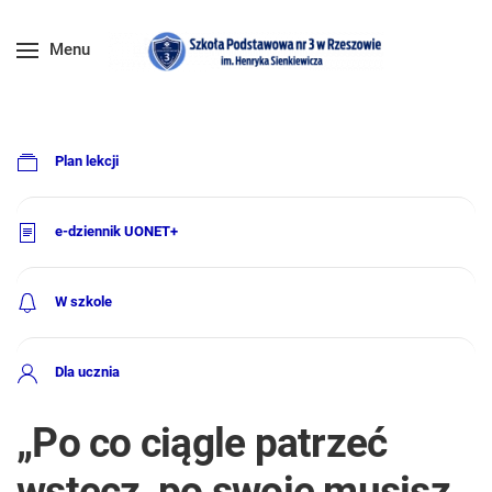
Menu
Plan lekcji
e-dziennik UONET+
W szkole
Dla ucznia
„Po co ciągle patrzeć
wstecz, po swoje musisz