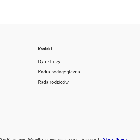
Kontakt
Dyrektorzy
Kadra pedagogiczna
Rada rodziców
3 w Rzeszowie. Wszelkie prawa zastrzeżone. Designed by
Studio Nexim
.