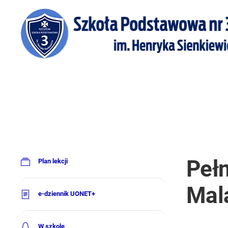
Pełn
Plan lekcji
Mal
e-dziennik UONET+
W szkole