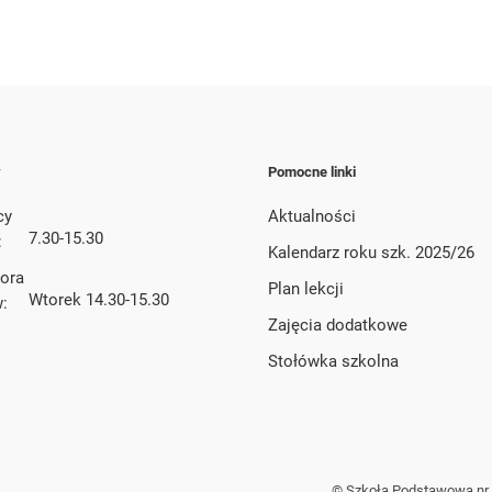
y
Pomocne linki
cy
Aktualności
7.30-15.30
:
Kalendarz roku szk. 2025/26
tora
Plan lekcji
Wtorek 14.30-15.30
w:
Zajęcia dodatkowe
Stołówka szkolna
© Szkoła Podstawowa nr 