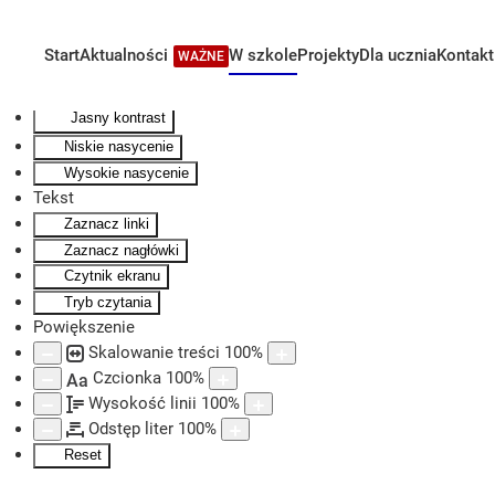
Kontrast
Odwróć kolory
Start
Aktualności
W szkole
Projekty
Dla ucznia
Kontakt
WAŻNE
Skip to main content
Monochromatyczny
Ciemny kontrast
Jasny kontrast
Niskie nasycenie
Wysokie nasycenie
Tekst
Zaznacz linki
Zaznacz nagłówki
Czytnik ekranu
Tryb czytania
Powiększenie
Skalowanie treści
100
%
Czcionka
100
%
Aa
Wysokość linii
100
%
Odstęp liter
100
%
Reset