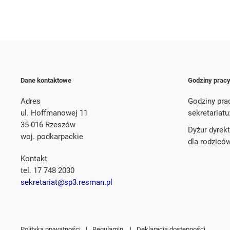
Dane kontaktowe
Godziny prac
Adres
Godziny pra
ul. Hoffmanowej 11
sekretariatu
35-016 Rzeszów
Dyżur dyrek
woj. podkarpackie
dla rodzicó
Kontakt
tel. 17 748 2030
sekretariat@sp3.resman.pl
Polityka prywatności
|
Regulamin
|
Deklaracja dostępności