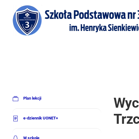
Wyci
Plan lekcji
Trzc
e-dziennik UONET+
W szkole