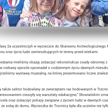
lasy 2a uczestniczyli w wycieczce do Skansenu Archeologicznego K
ionu oraz życia ludzi zamieszkujących te tereny przed wiekami.
edzania mieliśmy okazję zobaczyć rekonstrukcje osady obronnej z
w ciekawy sposób opowiadał o codziennym życiu dawnych mieszka
rzeliśmy wystawę muzealną, na której prezentowano liczne znale
y także sektor hodowlany ze zwierzętami ras hodowanych w Trzcini
eresowaniem cieszyły się warsztaty edukacyjne,” Słowiańskim or
osła oraz zobaczyć pokazy związane z życiem ludzi w dawnych czas
i ze sobą do domu. Wycieczka do Trzcinicy była dla uczniów nie tylko