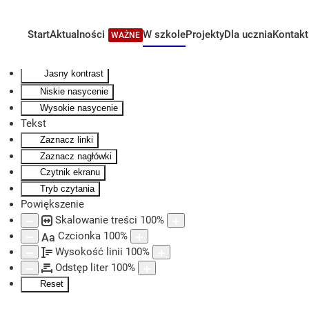
Kontrast
Odwróć kolory
Start
Aktualności
W szkole
Projekty
Dla ucznia
Kontakt
WAŻNE
Skip to main content
Monochromatyczny
Ciemny kontrast
Jasny kontrast
Niskie nasycenie
Wysokie nasycenie
Tekst
Zaznacz linki
Zaznacz nagłówki
Czytnik ekranu
Tryb czytania
Powiększenie
Skalowanie treści
100
%
Czcionka
100
%
Aa
Wysokość linii
100
%
Odstęp liter
100
%
Reset