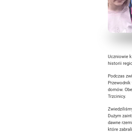
Uczniowie k
historii reg
Podczas zwi
Przewodnik 
domów. Obej
Trzcinicy.
Zwiedziliśm
Dużym zaint
dawne rzemi
które zabral