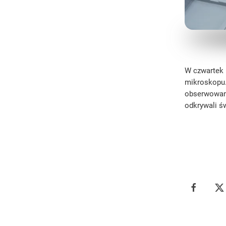
W czwartek (
mikroskopu. 
obserwowani
odkrywali ś