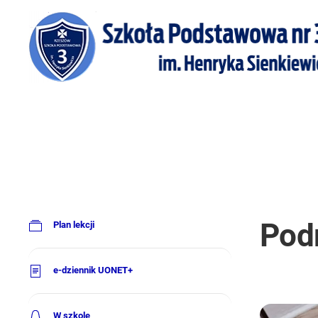
Pod
Plan lekcji
e-dziennik UONET+
W szkole