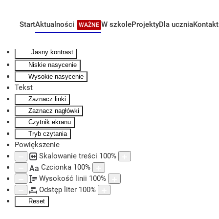
Kontrast
Odwróć kolory
Start
Aktualności
W szkole
Projekty
Dla ucznia
Kontakt
WAŻNE
Skip to main content
Monochromatyczny
Ciemny kontrast
Jasny kontrast
Niskie nasycenie
Wysokie nasycenie
Tekst
Zaznacz linki
Zaznacz nagłówki
Czytnik ekranu
Tryb czytania
Powiększenie
Skalowanie treści
100
%
Czcionka
100
%
Aa
Wysokość linii
100
%
Odstęp liter
100
%
Reset