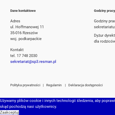
Dane kontaktowe
Godziny prac
Adres
Godziny pra
ul. Hoffmanowej 11
sekretariatu
35-016 Rzeszów
Dyżur dyrek
woj. podkarpackie
dla rodzicó
Kontakt
tel. 17 748 2030
sekretariat@sp3.resman.pl
Polityka prywatności
|
Regulamin
|
Deklaracja dostępności
Używamy plików cookie i innych technologii śledzenia, aby poprawić
skąd pochodzą nasi użytkownicy.
Zaakceptuj