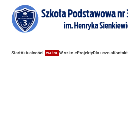
Start
Aktualności
W szkole
Projekty
Dla ucznia
Kontakt
WAŻNE