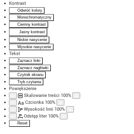
Kontrast
Odwróć kolory
Skip to main content
Monochromatyczny
Ciemny kontrast
Jasny kontrast
Niskie nasycenie
Wysokie nasycenie
Tekst
Zaznacz linki
Zaznacz nagłówki
Czytnik ekranu
Tryb czytania
Powiększenie
Skalowanie treści
100
%
Czcionka
100
%
Aa
Wysokość linii
100
%
Odstęp liter
100
%
Reset