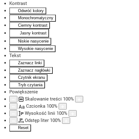
Kontrast
Odwróć kolory
Skip to main content
Monochromatyczny
Ciemny kontrast
Jasny kontrast
Niskie nasycenie
Wysokie nasycenie
Tekst
Zaznacz linki
Zaznacz nagłówki
Czytnik ekranu
Tryb czytania
Powiększenie
Skalowanie treści
100
%
Czcionka
100
%
Aa
Wysokość linii
100
%
Odstęp liter
100
%
Reset