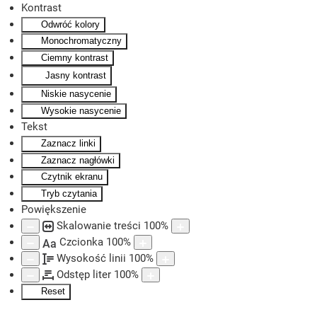
Kontrast
Odwróć kolory
Skip to main content
Monochromatyczny
Ciemny kontrast
Jasny kontrast
Niskie nasycenie
Wysokie nasycenie
Tekst
Zaznacz linki
Zaznacz nagłówki
Czytnik ekranu
Tryb czytania
Powiększenie
Skalowanie treści
100
%
Czcionka
100
%
Aa
Wysokość linii
100
%
Odstęp liter
100
%
Reset