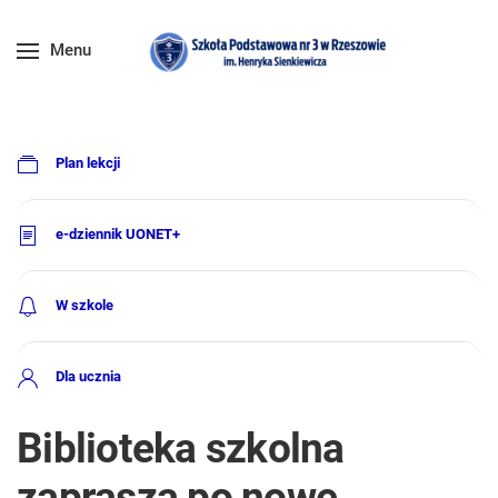
Menu
Plan lekcji
e-dziennik UONET+
W szkole
Dla ucznia
Biblioteka szkolna
zaprasza po nowe