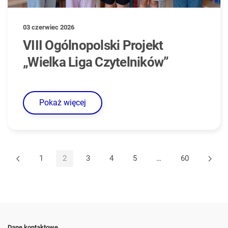
03 czerwiec 2026
VIII Ogólnopolski Projekt
„Wielka Liga Czytelników”
Pokaż więcej
1
2
3
4
5
…
60
Dane kontaktowe