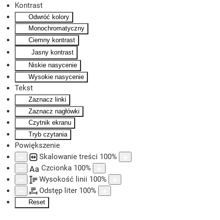
Kontrast
Odwróć kolory
Skip to main content
Monochromatyczny
Ciemny kontrast
Jasny kontrast
Niskie nasycenie
Wysokie nasycenie
Tekst
Zaznacz linki
Zaznacz nagłówki
Czytnik ekranu
Tryb czytania
Powiększenie
Skalowanie treści
100
%
Czcionka
100
%
Aa
Wysokość linii
100
%
Odstęp liter
100
%
Reset