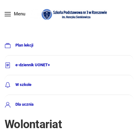
Menu
Plan lekcji
e-dziennik UONET+
W szkole
Dla ucznia
Wolontariat