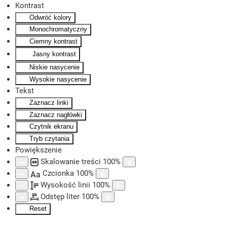
Kontrast
Odwróć kolory
Skip to main content
Monochromatyczny
Ciemny kontrast
Jasny kontrast
Niskie nasycenie
Wysokie nasycenie
Tekst
Zaznacz linki
Zaznacz nagłówki
Czytnik ekranu
Tryb czytania
Powiększenie
Skalowanie treści
100
%
Czcionka
100
%
Aa
Wysokość linii
100
%
Odstęp liter
100
%
Reset