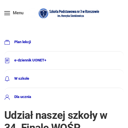
Menu
Plan lekcji
e-dziennik UONET+
W szkole
Dla ucznia
Udział naszej szkoły w
34. Finale WOŚP