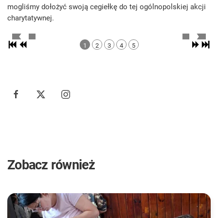
mogliśmy dołożyć swoją cegiełkę do tej ogólnopolskiej akcji
charytatywnej.
1
2
3
4
5
Zobacz również