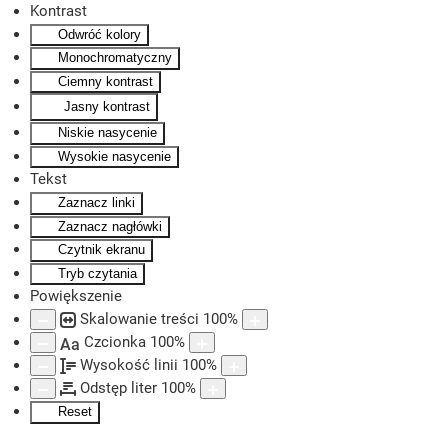
Kontrast
Odwróć kolory
Skip to main content
Monochromatyczny
Ciemny kontrast
Jasny kontrast
Niskie nasycenie
Wysokie nasycenie
Tekst
Zaznacz linki
Zaznacz nagłówki
Czytnik ekranu
Tryb czytania
Powiększenie
Skalowanie treści
100
%
Czcionka
100
%
Aa
Wysokość linii
100
%
Odstęp liter
100
%
Reset