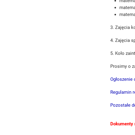
matemat
matemat
matemat
3. Zajęcia k
4. Zajęcia s
5. Koło zain
Prosimy o z
Ogłoszenie 
Regulamin re
Pozostałe 
Dokumenty n