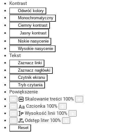
Kontrast
Odwróć kolory
Skip to main content
Monochromatyczny
Ciemny kontrast
Jasny kontrast
Niskie nasycenie
Wysokie nasycenie
Tekst
Zaznacz linki
Zaznacz nagłówki
Czytnik ekranu
Tryb czytania
Powiększenie
Skalowanie treści
100
%
Czcionka
100
%
Aa
Wysokość linii
100
%
Odstęp liter
100
%
Reset