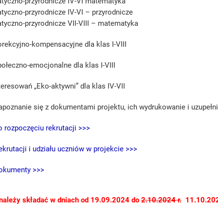
yczno-przyrodnicze IV-VI matematyka
yczno-przyrodnicze IV-VI – przyrodnicze
yczno-przyrodnicze VII-VIII – matematyka
orekcyjno-kompensacyjne dla klas I-VIII
połeczno-emocjonalne dla klas I-VIII
teresowań „Eko-aktywni” dla klas IV-VII
apoznanie się z dokumentami projektu, ich wydrukowanie i uzupełni
o rozpoczęciu rekrutacji >>>
krutacji i udziału uczniów w projekcie >>>
dokumenty >>>
ależy składać w dniach od 19.09.2024 do
2.10.2024 r.
11.10.2024