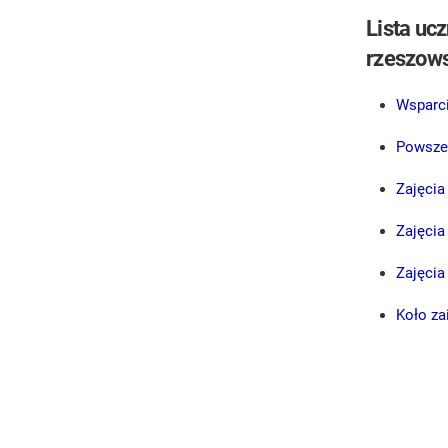
Lista uc
rzeszows
Wsparci
Powszec
Zajęcia
Zajęcia
Zajęcia
Koło za