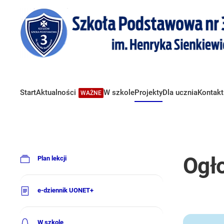
Start
Aktualności
W szkole
Projekty
Dla ucznia
Kontakt
WAŻNE
Ogło
Plan lekcji
e-dziennik UONET+
W szkole