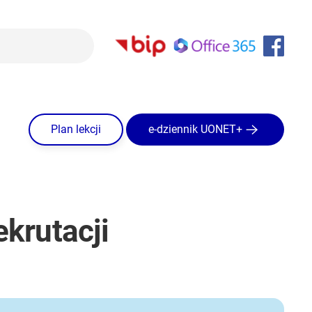
Plan lekcji
e-dziennik UONET+
krutacji