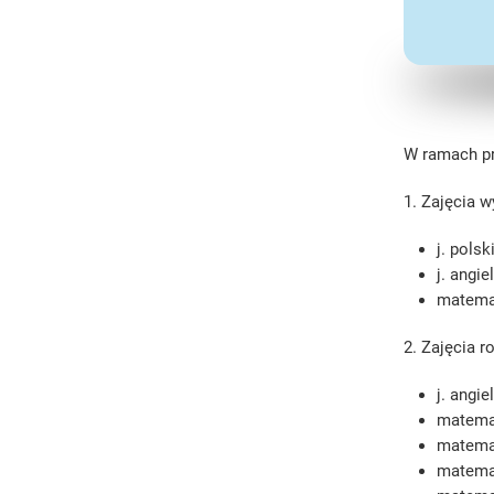
W ramach pr
1. Zajęcia 
j. polsk
j. angie
matemat
2. Zajęcia r
j. angie
matemat
matemat
matemat