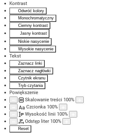
Kontrast
Odwróć kolory
Skip to main content
Monochromatyczny
Ciemny kontrast
Jasny kontrast
Niskie nasycenie
Wysokie nasycenie
Tekst
Zaznacz linki
Zaznacz nagłówki
Czytnik ekranu
Tryb czytania
Powiększenie
Skalowanie treści
100
%
Czcionka
100
%
Aa
Wysokość linii
100
%
Odstęp liter
100
%
Reset