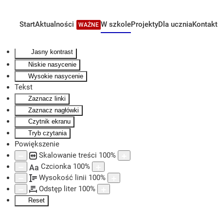
Kontrast
Odwróć kolory
Start
Aktualności
W szkole
Projekty
Dla ucznia
Kontakt
WAŻNE
Skip to main content
Monochromatyczny
Ciemny kontrast
Jasny kontrast
Niskie nasycenie
Wysokie nasycenie
Tekst
Zaznacz linki
Zaznacz nagłówki
Czytnik ekranu
Tryb czytania
Powiększenie
Skalowanie treści
100
%
Czcionka
100
%
Aa
Wysokość linii
100
%
Odstęp liter
100
%
Reset