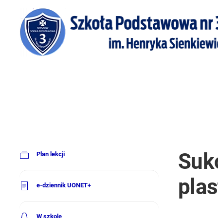
Suk
Plan lekcji
pla
e-dziennik UONET+
W szkole