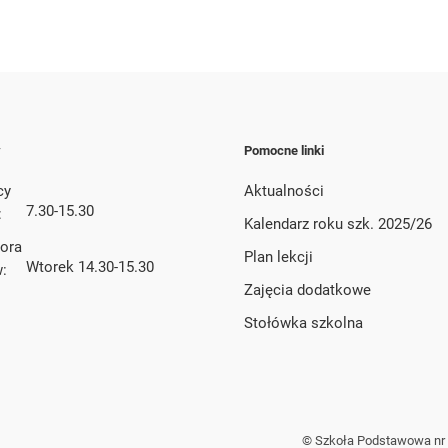
y
Pomocne linki
cy
Aktualności
7.30-15.30
:
Kalendarz roku szk. 2025/26
tora
Plan lekcji
Wtorek 14.30-15.30
w:
Zajęcia dodatkowe
Stołówka szkolna
© Szkoła Podstawowa nr 