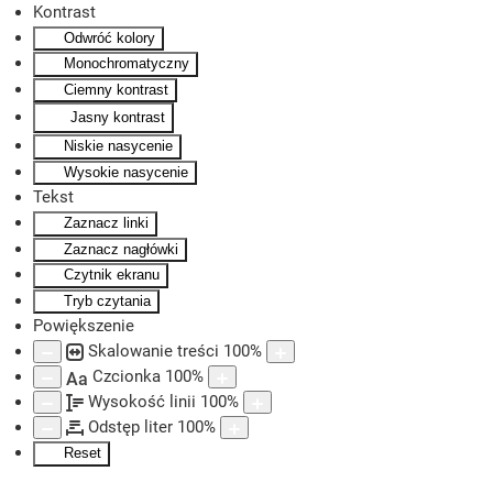
Kontrast
Odwróć kolory
Skip to main content
Monochromatyczny
Ciemny kontrast
Jasny kontrast
Niskie nasycenie
Wysokie nasycenie
Tekst
Zaznacz linki
Zaznacz nagłówki
Czytnik ekranu
Tryb czytania
Powiększenie
Skalowanie treści
100
%
Czcionka
100
%
Aa
Wysokość linii
100
%
Odstęp liter
100
%
Reset