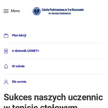
Menu
Plan lekcji
e-dziennik UONET+
W szkole
Dla ucznia
Sukces naszych uczennic
w tenisie stołowym