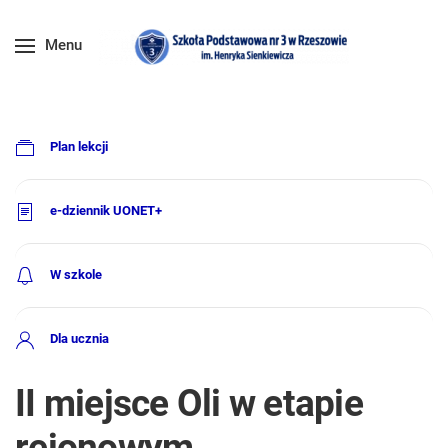
Menu
Plan lekcji
e-dziennik UONET+
W szkole
Dla ucznia
II miejsce Oli w etapie
rejonowym