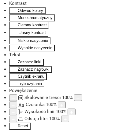
Kontrast
Odwróć kolory
Skip to main content
Monochromatyczny
Ciemny kontrast
Jasny kontrast
Niskie nasycenie
Wysokie nasycenie
Tekst
Zaznacz linki
Zaznacz nagłówki
Czytnik ekranu
Tryb czytania
Powiększenie
Skalowanie treści
100
%
Czcionka
100
%
Aa
Wysokość linii
100
%
Odstęp liter
100
%
Reset