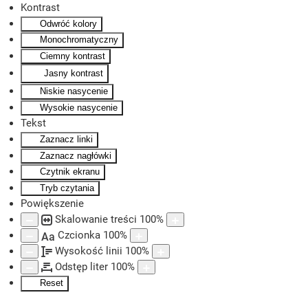
Kontrast
Odwróć kolory
Skip to main content
Monochromatyczny
Ciemny kontrast
Jasny kontrast
Niskie nasycenie
Wysokie nasycenie
Tekst
Zaznacz linki
Zaznacz nagłówki
Czytnik ekranu
Tryb czytania
Powiększenie
Skalowanie treści
100
%
Czcionka
100
%
Aa
Wysokość linii
100
%
Odstęp liter
100
%
Reset