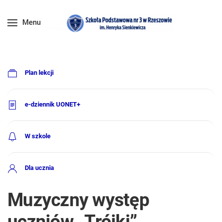
Menu
Plan lekcji
e-dziennik UONET+
W szkole
Dla ucznia
Muzyczny występ
uczniów „Trójki”