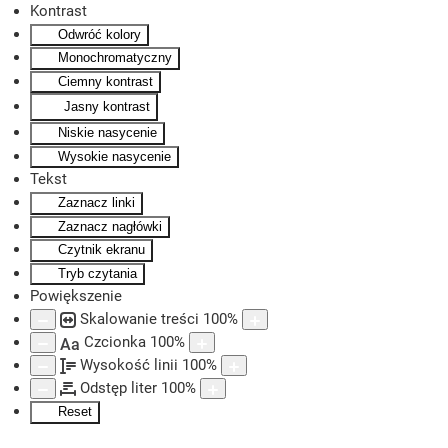
Kontrast
Odwróć kolory
Skip to main content
Monochromatyczny
Ciemny kontrast
Jasny kontrast
Niskie nasycenie
Wysokie nasycenie
Tekst
Zaznacz linki
Zaznacz nagłówki
Czytnik ekranu
Tryb czytania
Powiększenie
Skalowanie treści
100
%
Czcionka
100
%
Aa
Wysokość linii
100
%
Odstęp liter
100
%
Reset