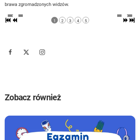
brawa zgromadzonych widzów.
1
2
3
4
5
Zobacz również