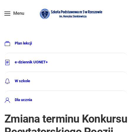
Menu
Plan lekcji
e-dziennik UONET+
W szkole
Dla ucznia
Zmiana terminu Konkursu
Recytatorskiego Poezji