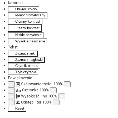
Kontrast
Odwróć kolory
Skip to main content
Monochromatyczny
Ciemny kontrast
Jasny kontrast
Niskie nasycenie
Wysokie nasycenie
Tekst
Zaznacz linki
Zaznacz nagłówki
Czytnik ekranu
Tryb czytania
Powiększenie
Skalowanie treści
100
%
Czcionka
100
%
Aa
Wysokość linii
100
%
Odstęp liter
100
%
Reset