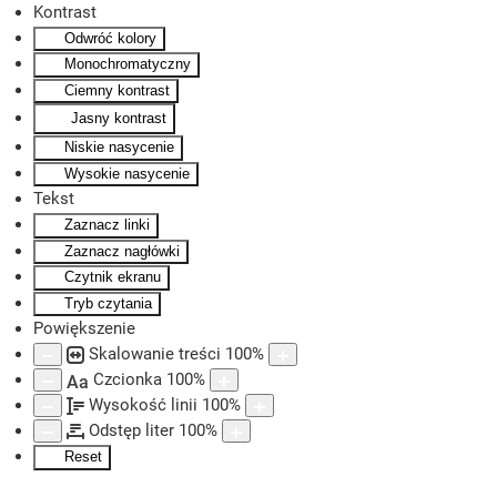
Kontrast
Odwróć kolory
Skip to main content
Monochromatyczny
Ciemny kontrast
Jasny kontrast
Niskie nasycenie
Wysokie nasycenie
Tekst
Zaznacz linki
Zaznacz nagłówki
Czytnik ekranu
Tryb czytania
Powiększenie
Skalowanie treści
100
%
Czcionka
100
%
Aa
Wysokość linii
100
%
Odstęp liter
100
%
Reset