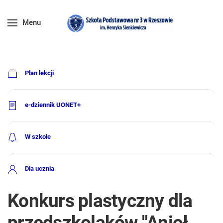
Menu
Plan lekcji
e-dziennik UONET+
W szkole
Dla ucznia
Konkurs plastyczny dla
przedszkolaków "Anioł