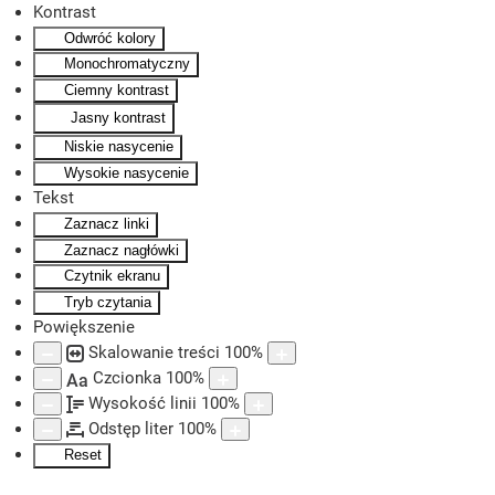
Kontrast
Odwróć kolory
Skip to main content
Monochromatyczny
Ciemny kontrast
Jasny kontrast
Niskie nasycenie
Wysokie nasycenie
Tekst
Zaznacz linki
Zaznacz nagłówki
Czytnik ekranu
Tryb czytania
Powiększenie
Skalowanie treści
100
%
Czcionka
100
%
Aa
Wysokość linii
100
%
Odstęp liter
100
%
Reset