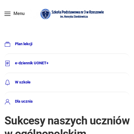
Menu
Plan lekcji
e-dziennik UONET+
W szkole
Dla ucznia
Sukcesy naszych uczniów
w ogólnopolskim