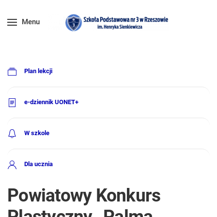
Menu
Plan lekcji
e-dziennik UONET+
W szkole
Dla ucznia
Powiatowy Konkurs
Plastyczny „Palma