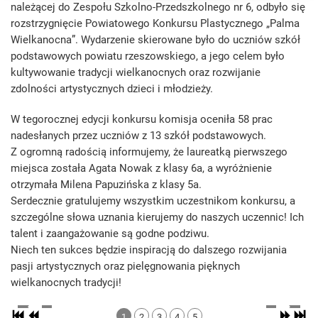
należącej do Zespołu Szkolno-Przedszkolnego nr 6, odbyło się
rozstrzygnięcie Powiatowego Konkursu Plastycznego „Palma
Wielkanocna”. Wydarzenie skierowane było do uczniów szkół
podstawowych powiatu rzeszowskiego, a jego celem było
kultywowanie tradycji wielkanocnych oraz rozwijanie
zdolności artystycznych dzieci i młodzieży.
W tegorocznej edycji konkursu komisja oceniła 58 prac
nadesłanych przez uczniów z 13 szkół podstawowych.
Z ogromną radością informujemy, że laureatką pierwszego
miejsca została Agata Nowak z klasy 6a, a wyróżnienie
otrzymała Milena Papuzińska z klasy 5a.
Serdecznie gratulujemy wszystkim uczestnikom konkursu, a
szczególne słowa uznania kierujemy do naszych uczennic! Ich
talent i zaangażowanie są godne podziwu.
Niech ten sukces będzie inspiracją do dalszego rozwijania
pasji artystycznych oraz pielęgnowania pięknych
wielkanocnych tradycji!
1
2
3
4
5