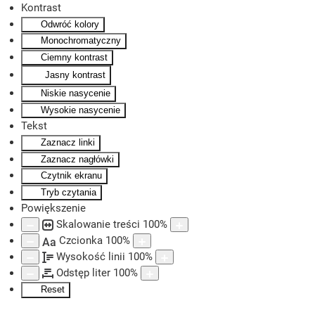
Kontrast
Odwróć kolory
Skip to main content
Monochromatyczny
Ciemny kontrast
Jasny kontrast
Niskie nasycenie
Wysokie nasycenie
Tekst
Zaznacz linki
Zaznacz nagłówki
Czytnik ekranu
Tryb czytania
Powiększenie
Skalowanie treści
100
%
Czcionka
100
%
Aa
Wysokość linii
100
%
Odstęp liter
100
%
Reset