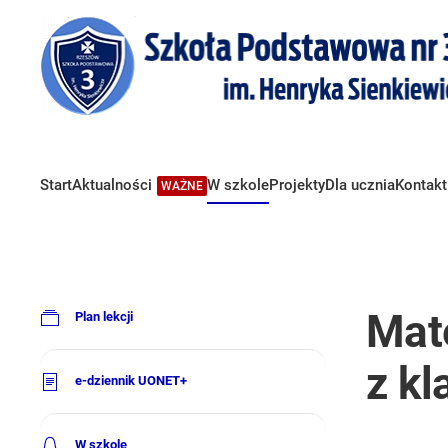
Start
Aktualności
W szkole
Projekty
Dla ucznia
Kontakt
WAŻNE
Mat
Plan lekcji
z kl
e-dziennik UONET+
W szkole