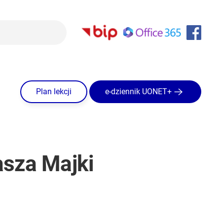
Plan lekcji
e-dziennik UONET+
sza Majki