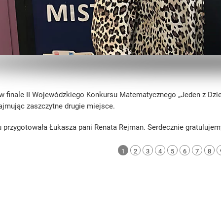
 w finale II Wojewódzkiego Konkursu Matematycznego „Jeden z Dzie
zajmując zaszczytne drugie miejsce.
 przygotowała Łukasza pani Renata Rejman. Serdecznie gratulujem
1
2
3
4
5
6
7
8