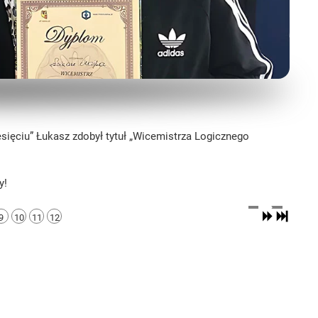
sięciu” Łukasz zdobył tytuł „Wicemistrza Logicznego
y!
9
10
11
12