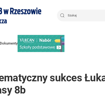
Dokumenty
ematyczny sukces Łuka
asy 8b