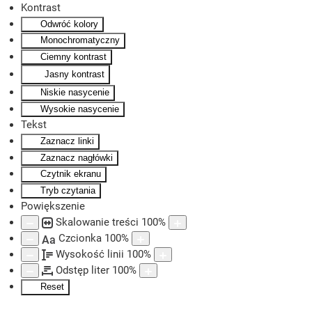
Kontrast
Odwróć kolory
Skip to main content
Monochromatyczny
Ciemny kontrast
Jasny kontrast
Niskie nasycenie
Wysokie nasycenie
Tekst
Zaznacz linki
Zaznacz nagłówki
Czytnik ekranu
Tryb czytania
Powiększenie
Skalowanie treści
100
%
Czcionka
100
%
Aa
Wysokość linii
100
%
Odstęp liter
100
%
Reset