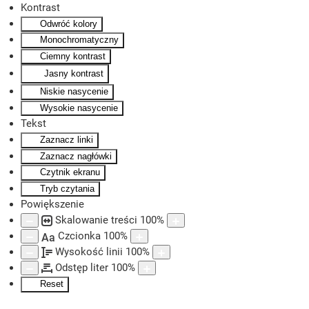
Kontrast
Odwróć kolory
Skip to main content
Monochromatyczny
Ciemny kontrast
Jasny kontrast
Niskie nasycenie
Wysokie nasycenie
Tekst
Zaznacz linki
Zaznacz nagłówki
Czytnik ekranu
Tryb czytania
Powiększenie
Skalowanie treści
100
%
Czcionka
100
%
Aa
Wysokość linii
100
%
Odstęp liter
100
%
Reset