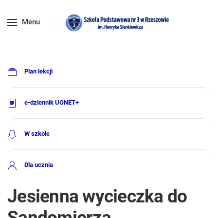
Menu
Plan lekcji
e-dziennik UONET+
W szkole
Dla ucznia
Jesienna wycieczka do
Sandomierza