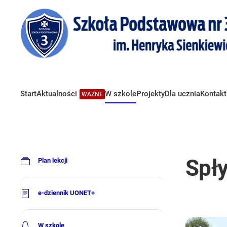
Start
Aktualności
W szkole
Projekty
Dla ucznia
Kontakt
WAŻNE
Spł
Plan lekcji
e-dziennik UONET+
W szkole