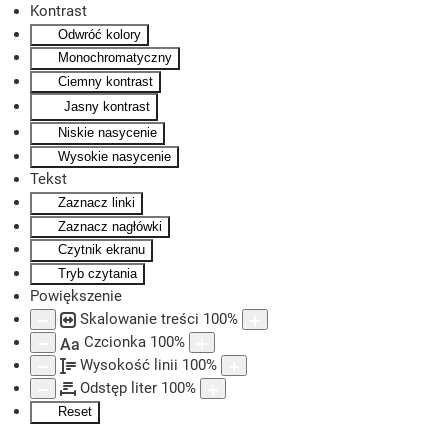
Kontrast
Odwróć kolory
Skip to main content
Monochromatyczny
Ciemny kontrast
Jasny kontrast
Niskie nasycenie
Wysokie nasycenie
Tekst
Zaznacz linki
Zaznacz nagłówki
Czytnik ekranu
Tryb czytania
Powiększenie
Skalowanie treści
100
%
Czcionka
100
%
Aa
Wysokość linii
100
%
Odstęp liter
100
%
Reset