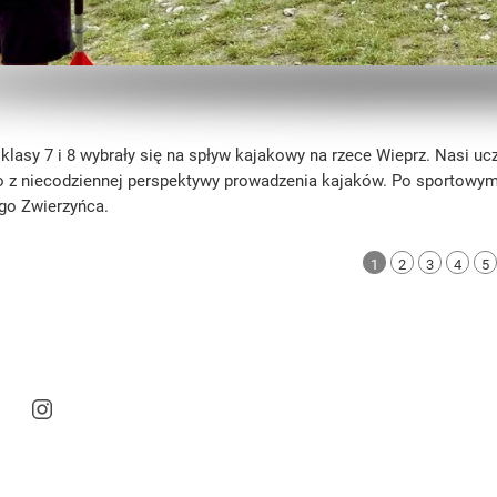
 klasy 7 i 8 wybrały się na spływ kajakowy na rzece Wieprz. Nasi u
z niecodziennej perspektywy prowadzenia kajaków. Po sportowym wy
go Zwierzyńca.
1
2
3
4
5