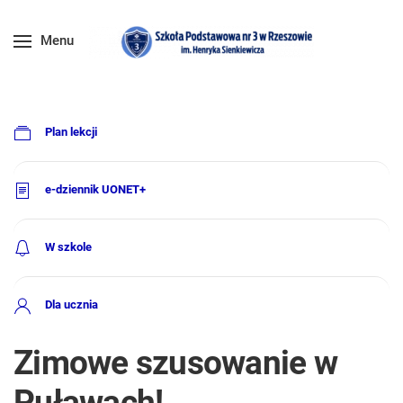
Menu
Plan lekcji
e-dziennik UONET+
W szkole
Dla ucznia
Zimowe szusowanie w
Puławach!