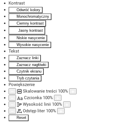
Kontrast
Odwróć kolory
Skip to main content
Monochromatyczny
Ciemny kontrast
Jasny kontrast
Niskie nasycenie
Wysokie nasycenie
Tekst
Zaznacz linki
Zaznacz nagłówki
Czytnik ekranu
Tryb czytania
Powiększenie
Skalowanie treści
100
%
Czcionka
100
%
Aa
Wysokość linii
100
%
Odstęp liter
100
%
Reset