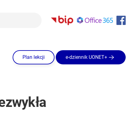
Plan lekcji
e-dziennik UONET+
iezwykła