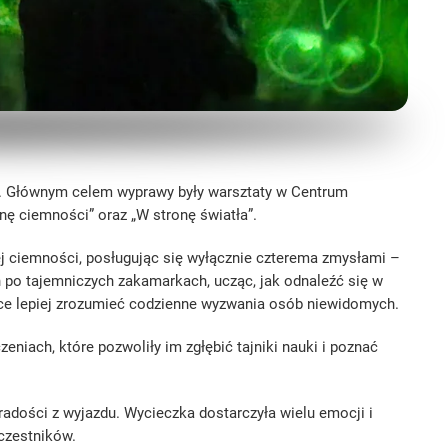
a. Głównym celem wyprawy były warsztaty w Centrum
ę ciemności” oraz „W stronę światła”.
ej ciemności, posługując się wyłącznie czterema zmysłami –
po tajemniczych zakamarkach, ucząc, jak odnaleźć się w
jące lepiej zrozumieć codzienne wyzwania osób niewidomych.
eniach, które pozwoliły im zgłębić tajniki nauki i poznać
adości z wyjazdu. Wycieczka dostarczyła wielu emocji i
uczestników.