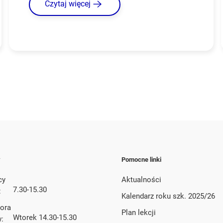
Czytaj więcej
y
Pomocne linki
cy
Aktualności
7.30-15.30
:
Kalendarz roku szk. 2025/26
tora
Plan lekcji
Wtorek 14.30-15.30
w: