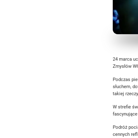
24 marca uc
Zmysłów WOM
Podczas pie
słuchem, do
takiej rzec
W strefie św
fascynujące
Podróż poci
cennych refl