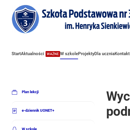
Start
Aktualności
W szkole
Projekty
Dla ucznia
Kontakt
WAŻNE
Wyc
Plan lekcji
pod
e-dziennik UONET+
W szkole