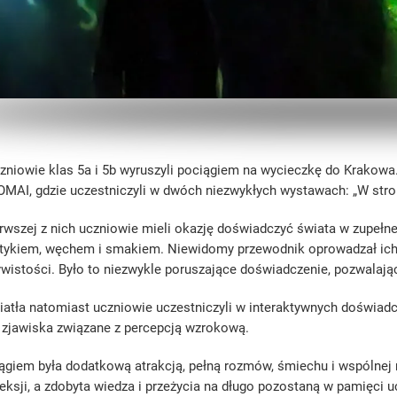
zniowie klas 5a i 5b wyruszyli pociągiem na wycieczkę do Krakow
AI, gdzie uczestniczyli w dwóch niezwykłych wystawach: „W stron
rwszej z nich uczniowie mieli okazję doświadczyć świata w zupełn
tykiem, węchem i smakiem. Niewidomy przewodnik oprowadzał ich 
zywistości. Było to niezwykle poruszające doświadczenie, pozwala
iatła natomiast uczniowie uczestniczyli w interaktywnych doświadcz
 zjawiska związane z percepcją wzrokową.
ągiem była dodatkową atrakcją, pełną rozmów, śmiechu i wspólnej r
eksji, a zdobyta wiedza i przeżycia na długo pozostaną w pamięci 