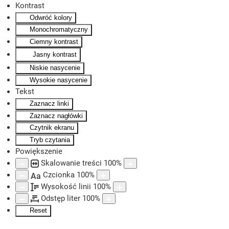
Kontrast
Odwróć kolory
Skip to main content
Monochromatyczny
Ciemny kontrast
Jasny kontrast
Niskie nasycenie
Wysokie nasycenie
Tekst
Zaznacz linki
Zaznacz nagłówki
Czytnik ekranu
Tryb czytania
Powiększenie
Skalowanie treści
100
%
Czcionka
100
%
Aa
Wysokość linii
100
%
Odstęp liter
100
%
Reset