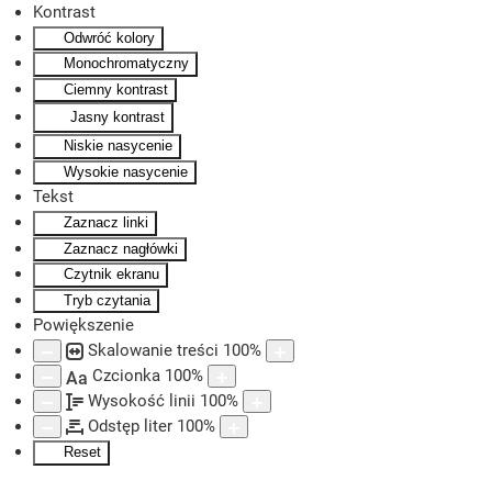
Kontrast
Odwróć kolory
Skip to main content
Monochromatyczny
Ciemny kontrast
Jasny kontrast
Niskie nasycenie
Wysokie nasycenie
Tekst
Zaznacz linki
Zaznacz nagłówki
Czytnik ekranu
Tryb czytania
Powiększenie
Skalowanie treści
100
%
Czcionka
100
%
Aa
Wysokość linii
100
%
Odstęp liter
100
%
Reset