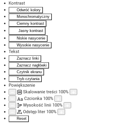
Kontrast
Odwróć kolory
Skip to main content
Monochromatyczny
Ciemny kontrast
Jasny kontrast
Niskie nasycenie
Wysokie nasycenie
Tekst
Zaznacz linki
Zaznacz nagłówki
Czytnik ekranu
Tryb czytania
Powiększenie
Skalowanie treści
100
%
Czcionka
100
%
Aa
Wysokość linii
100
%
Odstęp liter
100
%
Reset