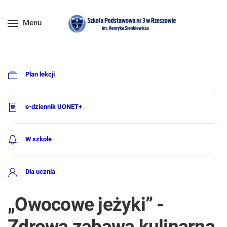
Menu
Plan lekcji
e-dziennik UONET+
W szkole
Dla ucznia
„Owocowe jeżyki” -
Zdrowa zabawa kulinarna