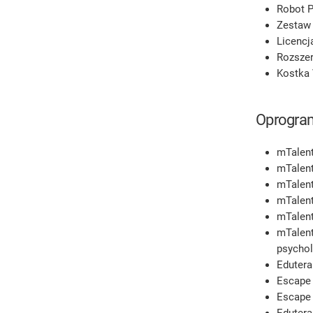
Robot P
Zestaw 
Licencj
Rozszer
Kostka 
Oprogra
mTalent
mTalent
mTalent
mTalent
mTalent
mTalent
psychol
Edutera
Escape
Escape