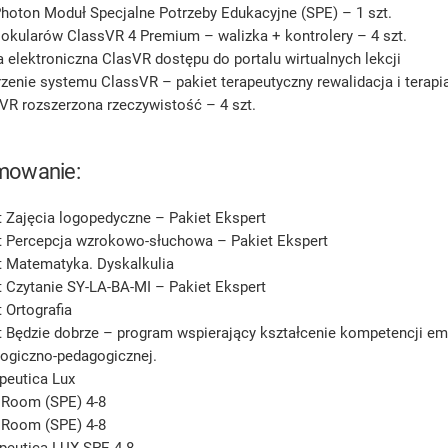
hoton Moduł Specjalne Potrzeby Edukacyjne (SPE) – 1 szt.
okularów ClassVR 4 Premium – walizka + kontrolery – 4 szt.
a elektroniczna ClasVR dostępu do portalu wirtualnych lekcji
zenie systemu ClassVR – pakiet terapeutyczny rewalidacja i terapia
VR rozszerzona rzeczywistość – 4 szt.
mowanie:
 Zajęcia logopedyczne – Pakiet Ekspert
 Percepcja wzrokowo-słuchowa – Pakiet Ekspert
 Matematyka. Dyskalkulia
 Czytanie SY-LA-BA-MI – Pakiet Ekspert
 Ortografia
 Będzie dobrze – program wspierający kształcenie kompetencji e
ogiczno-pedagogicznej.
peutica Lux
 Room (SPE) 4-8
 Room (SPE) 4-8