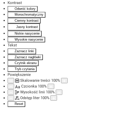
Kontrast
Odwróć kolory
Skip to main content
Monochromatyczny
Ciemny kontrast
Jasny kontrast
Niskie nasycenie
Wysokie nasycenie
Tekst
Zaznacz linki
Zaznacz nagłówki
Czytnik ekranu
Tryb czytania
Powiększenie
Skalowanie treści
100
%
Czcionka
100
%
Aa
Wysokość linii
100
%
Odstęp liter
100
%
Reset