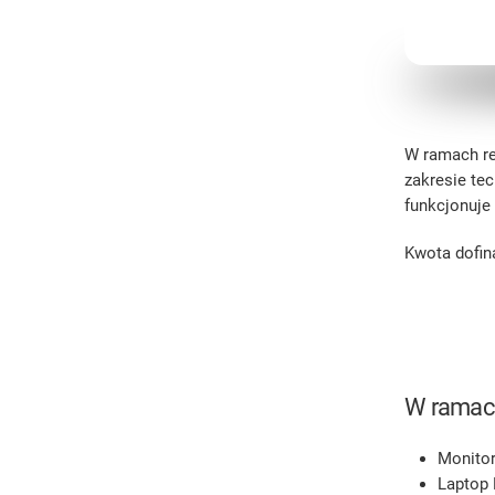
W ramach re
zakresie te
funkcjonuje 
Kwota dofin
W ramach
Monitor
Laptop 