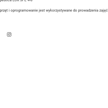
peutica LUX SPE 4-8
przęt i oprogramowanie jest wykorzystywane do prowadzenia zaj