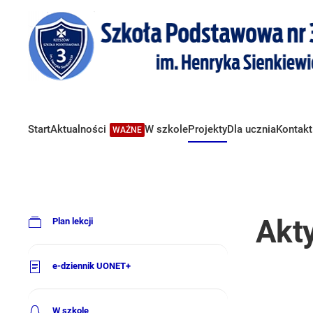
Start
Aktualności
W szkole
Projekty
Dla ucznia
Kontakt
WAŻNE
Akty
Plan lekcji
e-dziennik UONET+
W szkole