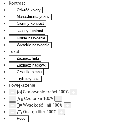
Kontrast
Odwróć kolory
Skip to main content
Monochromatyczny
Ciemny kontrast
Jasny kontrast
Niskie nasycenie
Wysokie nasycenie
Tekst
Zaznacz linki
Zaznacz nagłówki
Czytnik ekranu
Tryb czytania
Powiększenie
Skalowanie treści
100
%
Czcionka
100
%
Aa
Wysokość linii
100
%
Odstęp liter
100
%
Reset