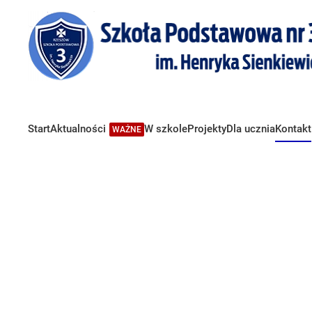
Start
Aktualności
W szkole
Projekty
Dla ucznia
Kontakt
WAŻNE