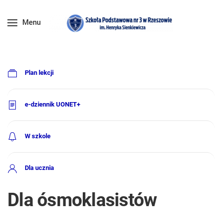
Menu
Plan lekcji
e-dziennik UONET+
W szkole
Dla ucznia
Dla ósmoklasistów