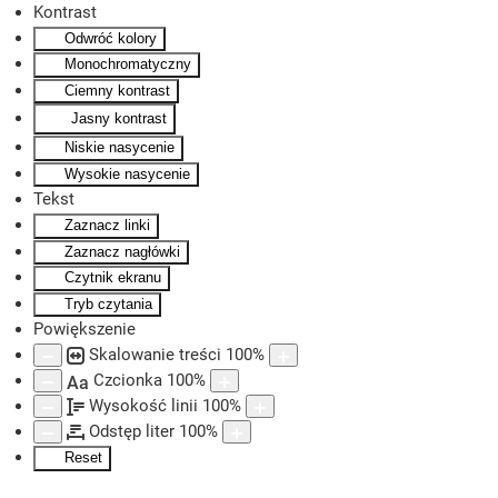
Kontrast
Odwróć kolory
Skip to main content
Monochromatyczny
Ciemny kontrast
Jasny kontrast
Niskie nasycenie
Wysokie nasycenie
Tekst
Zaznacz linki
Zaznacz nagłówki
Czytnik ekranu
Tryb czytania
Powiększenie
Skalowanie treści
100
%
Czcionka
100
%
Aa
Wysokość linii
100
%
Odstęp liter
100
%
Reset