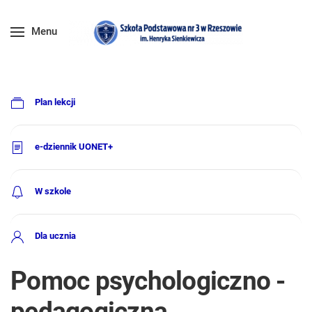
Menu
Plan lekcji
e-dziennik UONET+
W szkole
Dla ucznia
Pomoc psychologiczno -
pedagogiczna