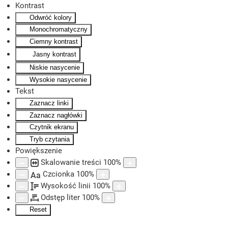
Kontrast
Odwróć kolory
Skip to main content
Monochromatyczny
Ciemny kontrast
Jasny kontrast
Niskie nasycenie
Wysokie nasycenie
Tekst
Zaznacz linki
Zaznacz nagłówki
Czytnik ekranu
Tryb czytania
Powiększenie
Skalowanie treści
100
%
Czcionka
100
%
Aa
Wysokość linii
100
%
Odstęp liter
100
%
Reset