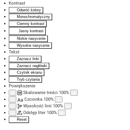
Kontrast
Odwróć kolory
Skip to main content
Monochromatyczny
Ciemny kontrast
Jasny kontrast
Niskie nasycenie
Wysokie nasycenie
Tekst
Zaznacz linki
Zaznacz nagłówki
Czytnik ekranu
Tryb czytania
Powiększenie
Skalowanie treści
100
%
Czcionka
100
%
Aa
Wysokość linii
100
%
Odstęp liter
100
%
Reset