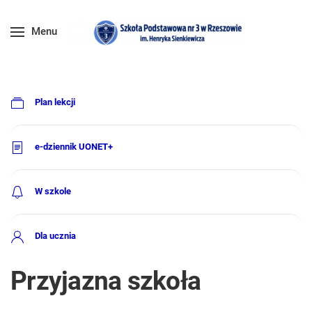
Menu
Plan lekcji
e-dziennik UONET+
W szkole
Dla ucznia
Przyjazna szkoła