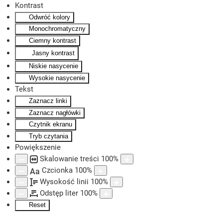
Kontrast
Odwróć kolory
Skip to main content
Monochromatyczny
Ciemny kontrast
Jasny kontrast
Niskie nasycenie
Wysokie nasycenie
Tekst
Zaznacz linki
Zaznacz nagłówki
Czytnik ekranu
Tryb czytania
Powiększenie
Skalowanie treści
100
%
Czcionka
100
%
Aa
Wysokość linii
100
%
Odstęp liter
100
%
Reset