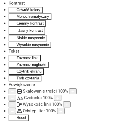
Kontrast
Odwróć kolory
Skip to main content
Monochromatyczny
Ciemny kontrast
Jasny kontrast
Niskie nasycenie
Wysokie nasycenie
Tekst
Zaznacz linki
Zaznacz nagłówki
Czytnik ekranu
Tryb czytania
Powiększenie
Skalowanie treści
100
%
Czcionka
100
%
Aa
Wysokość linii
100
%
Odstęp liter
100
%
Reset