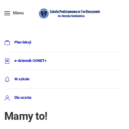
Menu
Plan lekcji
e-dziennik UONET+
W szkole
Dla ucznia
Mamy to!