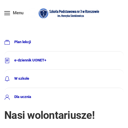
Menu
Plan lekcji
e-dziennik UONET+
W szkole
Dla ucznia
Nasi wolontariusze!