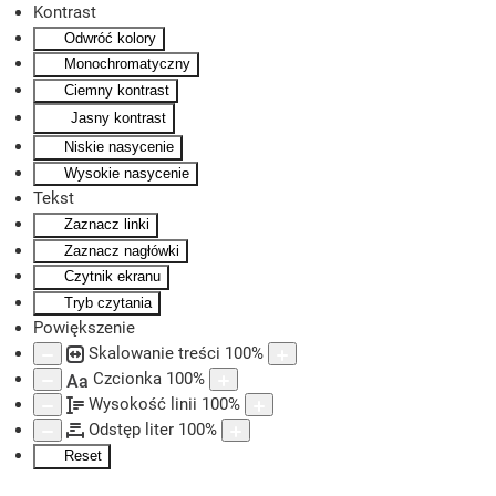
Kontrast
Odwróć kolory
Skip to main content
Monochromatyczny
Ciemny kontrast
Jasny kontrast
Niskie nasycenie
Wysokie nasycenie
Tekst
Zaznacz linki
Zaznacz nagłówki
Czytnik ekranu
Tryb czytania
Powiększenie
Skalowanie treści
100
%
Czcionka
100
%
Aa
Wysokość linii
100
%
Odstęp liter
100
%
Reset