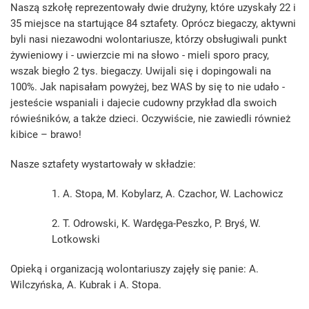
Naszą szkołę reprezentowały dwie drużyny, które uzyskały 22 i
35 miejsce na startujące 84 sztafety. Oprócz biegaczy, aktywni
byli nasi niezawodni wolontariusze, którzy obsługiwali punkt
żywieniowy i - uwierzcie mi na słowo - mieli sporo pracy,
wszak biegło 2 tys. biegaczy. Uwijali się i dopingowali na
100%. Jak napisałam powyżej, bez WAS by się to nie udało -
jesteście wspaniali i dajecie cudowny przykład dla swoich
rówieśników, a także dzieci. Oczywiście, nie zawiedli również
kibice – brawo!
Nasze sztafety wystartowały w składzie:
1. A. Stopa, M. Kobylarz, A. Czachor, W. Lachowicz
2. T. Odrowski, K. Wardęga-Peszko, P. Bryś, W.
Lotkowski
Opieką i organizacją wolontariuszy zajęły się panie: A.
Wilczyńska, A. Kubrak i A. Stopa.