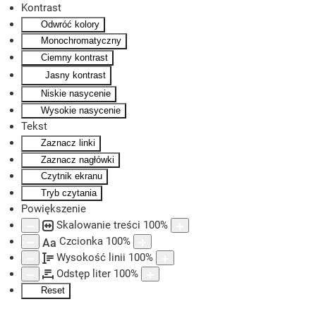
Kontrast
Odwróć kolory
Skip to main content
Monochromatyczny
Ciemny kontrast
Jasny kontrast
Niskie nasycenie
Wysokie nasycenie
Tekst
Zaznacz linki
Zaznacz nagłówki
Czytnik ekranu
Tryb czytania
Powiększenie
Skalowanie treści
100
%
Czcionka
100
%
Aa
Wysokość linii
100
%
Odstęp liter
100
%
Reset