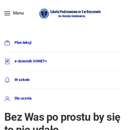
Menu
Plan lekcji
e-dziennik UONET+
W szkole
Dla ucznia
Bez Was po prostu by się
to nie udało...