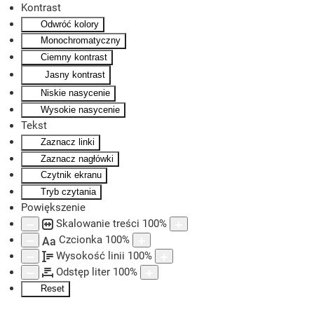
Kontrast
Odwróć kolory
Skip to main content
Monochromatyczny
Ciemny kontrast
Jasny kontrast
Niskie nasycenie
Wysokie nasycenie
Tekst
Zaznacz linki
Zaznacz nagłówki
Czytnik ekranu
Tryb czytania
Powiększenie
Skalowanie treści
100
%
Czcionka
100
%
Aa
Wysokość linii
100
%
Odstęp liter
100
%
Reset