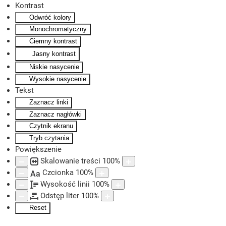
Kontrast
Odwróć kolory
Skip to main content
Monochromatyczny
Ciemny kontrast
Jasny kontrast
Niskie nasycenie
Wysokie nasycenie
Tekst
Zaznacz linki
Zaznacz nagłówki
Czytnik ekranu
Tryb czytania
Powiększenie
Skalowanie treści
100
%
Czcionka
100
%
Aa
Wysokość linii
100
%
Odstęp liter
100
%
Reset