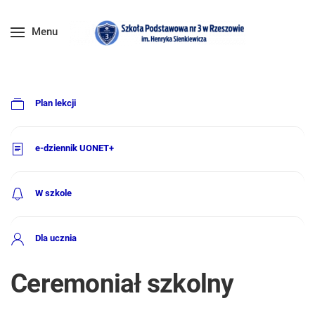
Menu
Plan lekcji
e-dziennik UONET+
W szkole
Dla ucznia
Ceremoniał szkolny