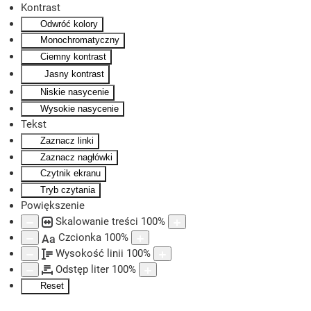
Kontrast
Odwróć kolory
Skip to main content
Monochromatyczny
Ciemny kontrast
Jasny kontrast
Niskie nasycenie
Wysokie nasycenie
Tekst
Zaznacz linki
Zaznacz nagłówki
Czytnik ekranu
Tryb czytania
Powiększenie
Skalowanie treści
100
%
Czcionka
100
%
Aa
Wysokość linii
100
%
Odstęp liter
100
%
Reset