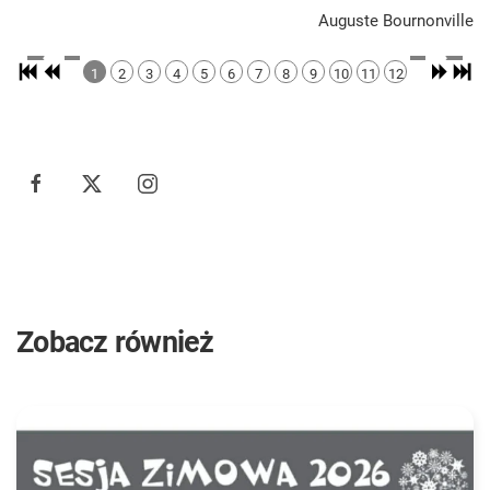
Auguste Bournonville
1
2
3
4
5
6
7
8
9
10
11
12
Zobacz również