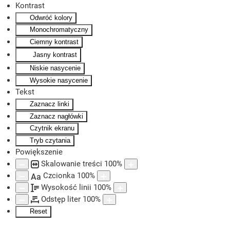
Kontrast
Odwróć kolory
Skip to main content
Monochromatyczny
Ciemny kontrast
Jasny kontrast
Niskie nasycenie
Wysokie nasycenie
Tekst
Zaznacz linki
Zaznacz nagłówki
Czytnik ekranu
Tryb czytania
Powiększenie
Skalowanie treści
100
%
Czcionka
100
%
Aa
Wysokość linii
100
%
Odstęp liter
100
%
Reset