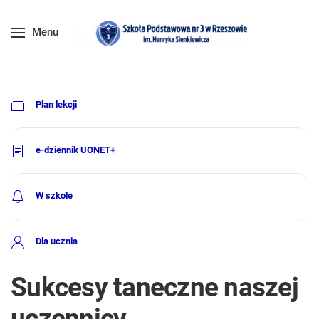
Menu
Plan lekcji
e-dziennik UONET+
W szkole
Dla ucznia
Sukcesy taneczne naszej
uczennicy