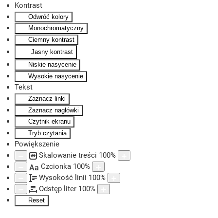
Kontrast
Odwróć kolory
Skip to main content
Monochromatyczny
Ciemny kontrast
Jasny kontrast
Niskie nasycenie
Wysokie nasycenie
Tekst
Zaznacz linki
Zaznacz nagłówki
Czytnik ekranu
Tryb czytania
Powiększenie
Skalowanie treści
100
%
Czcionka
100
%
Aa
Wysokość linii
100
%
Odstęp liter
100
%
Reset