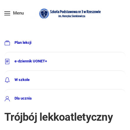
Menu
Plan lekcji
e-dziennik UONET+
W szkole
Dla ucznia
Trójbój lekkoatletyczny