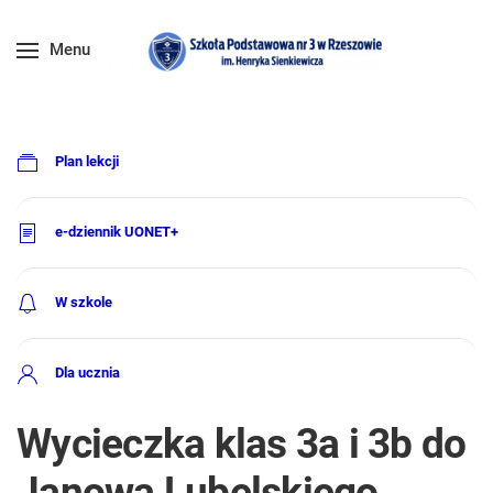
Menu
Plan lekcji
e-dziennik UONET+
W szkole
Dla ucznia
Wycieczka klas 3a i 3b do
Janowa Lubelskiego