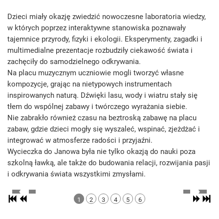
Dzieci miały okazję zwiedzić nowoczesne laboratoria wiedzy,
w których poprzez interaktywne stanowiska poznawały
tajemnice przyrody, fizyki i ekologii. Eksperymenty, zagadki i
multimedialne prezentacje rozbudziły ciekawość świata i
zachęciły do samodzielnego odkrywania.
Na placu muzycznym uczniowie mogli tworzyć własne
kompozycje, grając na nietypowych instrumentach
inspirowanych naturą. Dźwięki lasu, wody i wiatru stały się
tłem do wspólnej zabawy i twórczego wyrażania siebie.
Nie zabrakło również czasu na beztroską zabawę na placu
zabaw, gdzie dzieci mogły się wyszaleć, wspinać, zjeżdżać i
integrować w atmosferze radości i przyjaźni.
Wycieczka do Janowa była nie tylko okazją do nauki poza
szkolną ławką, ale także do budowania relacji, rozwijania pasji
i odkrywania świata wszystkimi zmysłami.
1
2
3
4
5
6