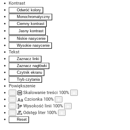
Kontrast
Odwróć kolory
Skip to main content
Monochromatyczny
Ciemny kontrast
Jasny kontrast
Niskie nasycenie
Wysokie nasycenie
Tekst
Zaznacz linki
Zaznacz nagłówki
Czytnik ekranu
Tryb czytania
Powiększenie
Skalowanie treści
100
%
Czcionka
100
%
Aa
Wysokość linii
100
%
Odstęp liter
100
%
Reset