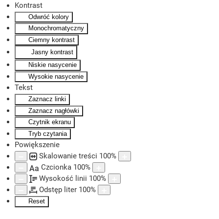
Kontrast
Odwróć kolory
Skip to main content
Monochromatyczny
Ciemny kontrast
Jasny kontrast
Niskie nasycenie
Wysokie nasycenie
Tekst
Zaznacz linki
Zaznacz nagłówki
Czytnik ekranu
Tryb czytania
Powiększenie
Skalowanie treści
100
%
Czcionka
100
%
Aa
Wysokość linii
100
%
Odstęp liter
100
%
Reset