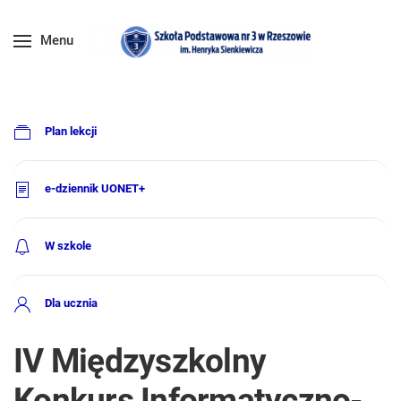
Menu
Plan lekcji
e-dziennik UONET+
W szkole
Dla ucznia
IV Międzyszkolny
Konkurs Informatyczno-