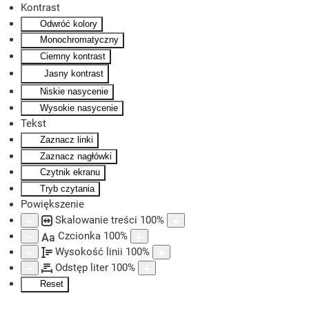
Kontrast
Odwróć kolory
Skip to main content
Monochromatyczny
Ciemny kontrast
Jasny kontrast
Niskie nasycenie
Wysokie nasycenie
Tekst
Zaznacz linki
Zaznacz nagłówki
Czytnik ekranu
Tryb czytania
Powiększenie
Skalowanie treści
100
%
Czcionka
100
%
Aa
Wysokość linii
100
%
Odstęp liter
100
%
Reset