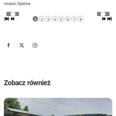
miasto Opatów.
1
2
3
4
5
6
7
8
Zobacz również