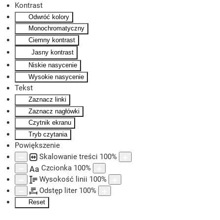
Kontrast
Odwróć kolory
Skip to main content
Monochromatyczny
Ciemny kontrast
Jasny kontrast
Niskie nasycenie
Wysokie nasycenie
Tekst
Zaznacz linki
Zaznacz nagłówki
Czytnik ekranu
Tryb czytania
Powiększenie
Skalowanie treści
100
%
Czcionka
100
%
Aa
Wysokość linii
100
%
Odstęp liter
100
%
Reset